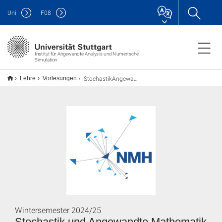
Uni
F
08
Institut für Angewandte Analysis und Numerische
Simulation
StochastikAngewandteMathematikLehramt
Lehre
Vorlesungen
Wintersemester 2024/25
Stochastik und Angewandte Mathematik