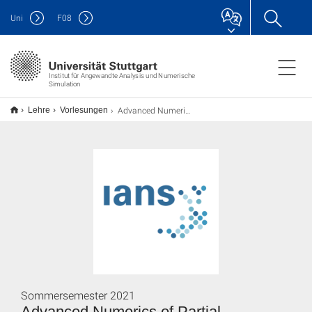
Uni
F
08
Institut für Angewandte Analysis und Numerische
Simulation
Advanced Numerics of Partial Differential Equations
Lehre
Vorlesungen
Sommersemester 2021
Advanced Numerics of Partial