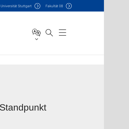
Uni
versität Stuttgart
F
akultät
08
Standpunkt